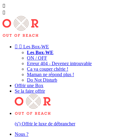




Les Box-WE
Les Box-WE
ON / OFF
Erreur 404 - Devenez introuvable
Ça va couper chérie !
Maman ne répond plus !
Do Not Disturb
Offrir une Box
Se la faire offrir
(s') Offrir le luxe de débrancher
Nous ?