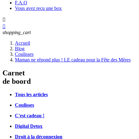
F.A.Q
Vous avez reçu une box


shopping_cart
Accueil
Blog
Coulisses
Maman ne répond plus ! LE cadeau pour la Fête des Mères
Carnet
de boord
Tous les articles
Coulisses
C'est cadeau !
Digital Detox
Droit à la déconnexion