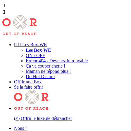




Les Box-WE
Les Box-WE
ON / OFF
Erreur 404 - Devenez introuvable
Ça va couper chérie !
Maman ne répond plus !
Do Not Disturb
Offrir une Box
Se la faire offrir
(s') Offrir le luxe de débrancher
Nous ?