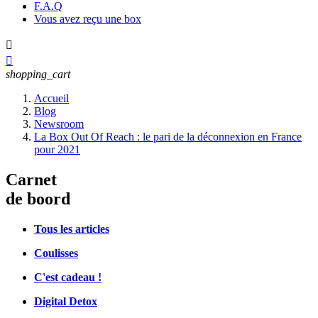
F.A.Q
Vous avez reçu une box


shopping_cart
Accueil
Blog
Newsroom
La Box Out Of Reach : le pari de la déconnexion en France
pour 2021
Carnet
de boord
Tous les articles
Coulisses
C'est cadeau !
Digital Detox