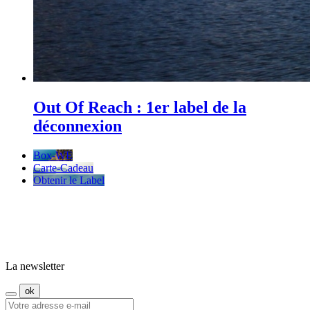
Out Of Reach : 1er label de la
déconnexion
Box-WE
Carte-Cadeau
Obtenir le Label
La newsletter