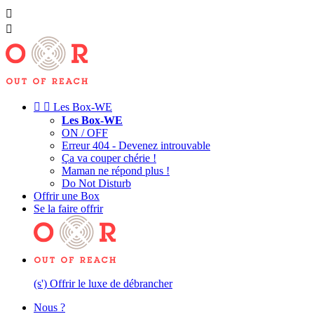




Les Box-WE
Les Box-WE
ON / OFF
Erreur 404 - Devenez introuvable
Ça va couper chérie !
Maman ne répond plus !
Do Not Disturb
Offrir une Box
Se la faire offrir
(s') Offrir le luxe de débrancher
Nous ?