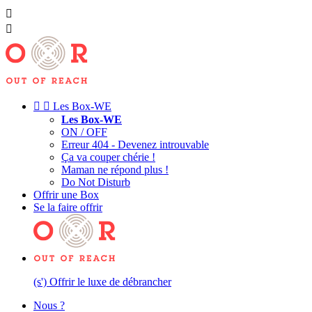




Les Box-WE
Les Box-WE
ON / OFF
Erreur 404 - Devenez introuvable
Ça va couper chérie !
Maman ne répond plus !
Do Not Disturb
Offrir une Box
Se la faire offrir
(s') Offrir le luxe de débrancher
Nous ?