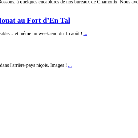
 Bossons, à quelques encablures de nos bureaux de Chamonix. Nous avo
Houat au Fort d’En Tal
ossible… et même un week-end du 15 août !
...
ans l'arrière-pays niçois. Images !
...