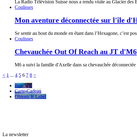
La Radio Télévision Suisse nous a rendu visite au Glacier des
Coulisses
Mon aventure déconnectée sur l'île d'
Se sentir au bout du monde en étant dans l’Hexagone, c’est p
Coulisses
Chevauchée Out Of Reach au JT d'M6
M6 a suivi la famille d'Axelle dans sa chevauchée déconnectée d
<
1
...
4
5
6
7
8
>
Box-WE
Carte-Cadeau
Obtenir le Label
La newsletter