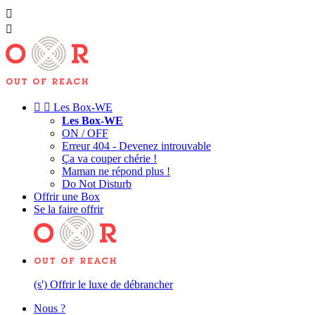




Les Box-WE
Les Box-WE
ON / OFF
Erreur 404 - Devenez introuvable
Ça va couper chérie !
Maman ne répond plus !
Do Not Disturb
Offrir une Box
Se la faire offrir
(s') Offrir le luxe de débrancher
Nous ?